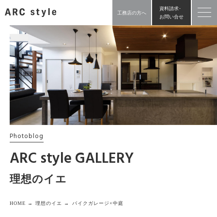
資料請求･
工務店の方へ
お問い合せ
Photoblog
ARC style GALLERY
理想のイエ
HOME →
理想のイエ →
バイクガレージ×中庭