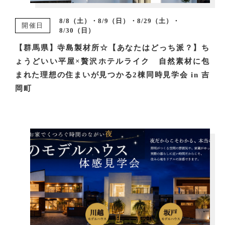
8/8（土）・8/9（日）・8/29（土）・
開催日
8/30（日）
【群馬県】寺島製材所☆【あなたはどっち派？】ち
ょうどいい平屋×贅沢ホテルライク 自然素材に包
まれた理想の住まいが見つかる2棟同時見学会 in 吉
岡町