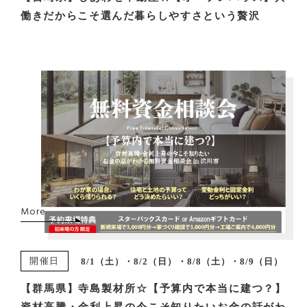
働きだからこそ選んだ暮らしやすさという贅沢
More
開催日
8/1（土）・8/2（日）・8/8（土）・8/9（日）
【群馬県】寺島製材所☆【予算内で本当に建つ？】