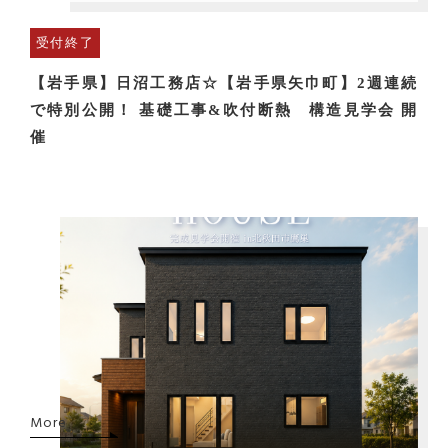
受付終了
【岩手県】日沼工務店☆【岩手県矢巾町】2週連続
で特別公開！ 基礎工事&吹付断熱 構造見学会 開
催
More