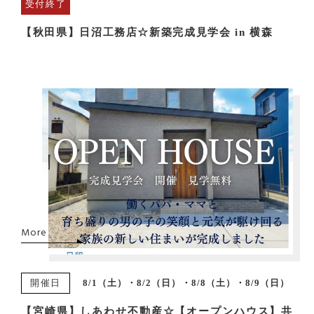
受付終了
【秋田県】日沼工務店☆新築完成見学会 in 横森
More
開催日
8/1（土）・8/2（日）・8/8（土）・8/9（日）
【宮崎県】しあわせ不動産☆【オープンハウス】共