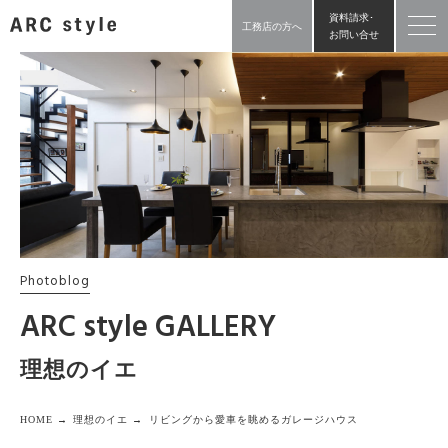
資料請求･
工務店の方へ
お問い合せ
Photoblog
ARC style GALLERY
理想のイエ
HOME →
理想のイエ →
リビングから愛車を眺めるガレージハウス