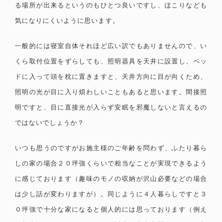
る場所が出来るというのもひとつ良いですし、ほこりなども
気になりにくいように思います。
一般的には寝室自体それほど広い訳でもありませんので、い
くら取付位置をずらしても、照明器具を天井に設置し、ベッ
ドに入って頭を枕に置きますと、天井方向に目が向くため、
照明の光が目に入り煩わしいこともあると思います。間接照
明ですと、目に直接光が入らず安眠を邪魔しないと言えるの
ではないでしょうか？
いつも思うのですがお施主様のご年齢を問わず、ふたり暮ら
しの家の場合２０坪強くらいで相当なことが実現できるよう
に感じております（趣味のモノの収納が沢山必要などの場合
は少し話が変わりますが）。同じように４人暮らしですと３
０坪強で十分な家になると個人的には思っております（例え