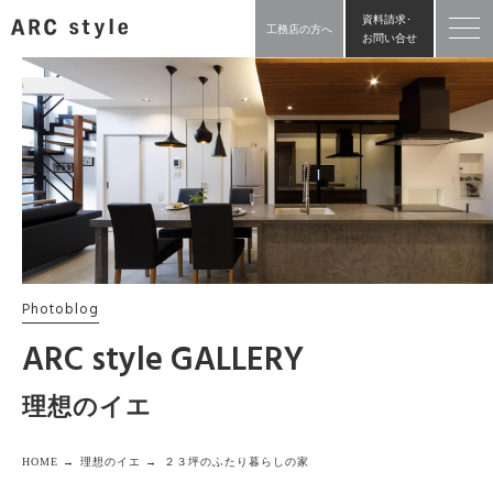
資料請求･
工務店の方へ
お問い合せ
Photoblog
ARC style GALLERY
理想のイエ
HOME →
理想のイエ →
２３坪のふたり暮らしの家