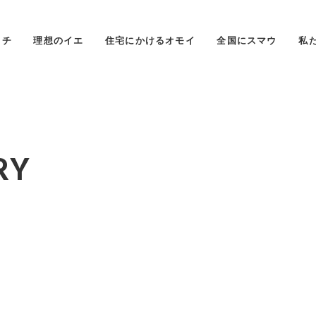
タチ
理想のイエ
住宅にかけるオモイ
全国にスマウ
私
RY