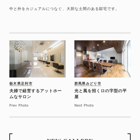
中と外をカジュアルにつなぐ、大胆な土間のある邸宅です。
栃木県足利市
群馬県みどり市
夫婦で経営するアットホー
光と風を招くロの字型の平
ムなサロン
屋
Prev Photo
Next Photo