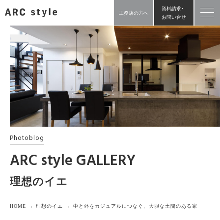
資料請求･
工務店の方へ
お問い合せ
Photoblog
ARC style GALLERY
理想のイエ
HOME →
理想のイエ →
中と外をカジュアルにつなぐ、大胆な土間のある家