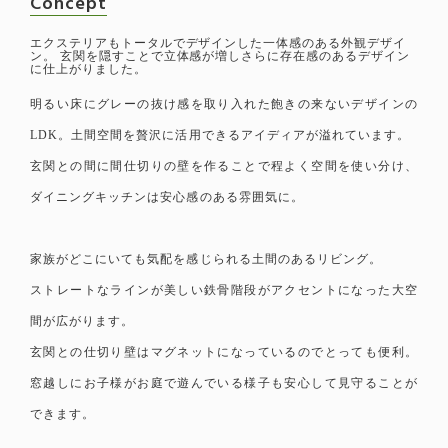
Concept
エクステリアもトータルでデザインした一体感のある外観デザイ
ン。 玄関を隠すことで立体感が増しさらに存在感のあるデザイン
に仕上がりました。
明るい床にグレーの抜け感を取り入れた飽きの来ないデザインの
LDK。土間空間を贅沢に活用できるアイディアが溢れています。
玄関との間に間仕切りの壁を作ることで程よく空間を使い分け、
ダイニングキッチンは安心感のある雰囲気に。
家族がどこにいても気配を感じられる土間のあるリビング。
ストレートなラインが美しい鉄骨階段がアクセントになった大空
間が広がります。
玄関との仕切り壁はマグネットになっているのでとっても便利。
窓越しにお子様がお庭で遊んでいる様子も安心して見守ることが
できます。