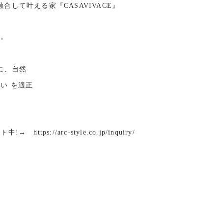
融合して
叶える家『CASAVIVACE』
ル
。
に、自然
まい
を適正
://arc-style.co.jp/inquiry/