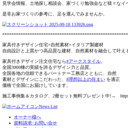
見学会情報、土地探し相談会、家づくり勉強会など様々なイ
是非お家づくりの参考に、足を運んでみませんか。
*******************************************************
家具付きデザイン住宅×自然素材×イタリア製建材
自由設計と上質かつ高品質な建材、自然素材を融合して
叶える
家具付きデザイン注文住宅なら
#アークスタイル
。
全国3000棟の実績を誇るデザイン力と品質。
全国各地の信頼できるパートナー工務店とともに、自然
素材とデザインにこだわった、
#理想以上の住まい
を適正
価格で全国にお届けしています。
施工事例集＆カタログ、2冊セット無料プレゼント中!→ https://arc-styl
News List
オーナー様へ
資料請求･お問い合せ