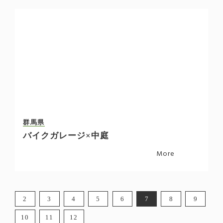
群馬県
バイクガレージ×中庭
More
2
3
4
5
6
7
8
9
10
11
12