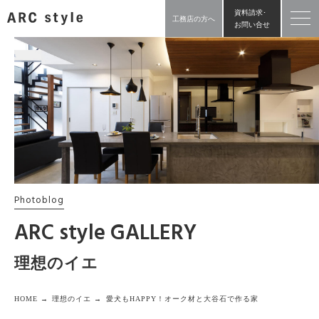
資料請求･
工務店の方へ
お問い合せ
Photoblog
ARC style GALLERY
理想のイエ
HOME →
理想のイエ →
愛犬もHAPPY！オーク材と大谷石で作る家